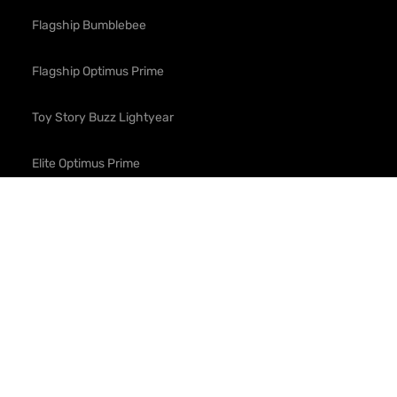
Flagship Bumblebee
Flagship Optimus Prime
Toy Story Buzz Lightyear
Elite Optimus Prime
Série K1 Eclaireur Interstellaire
Bumblebee G1 Performance
Buzz Lightyear Space Ranger Alpha
Optimus Prime Rise of the Beasts Signature Robot