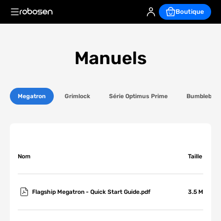
Boutique
Manuels
Megatron
Grimlock
Série Optimus Prime
Bumblebee
Nom
Taille
Flagship Megatron - Quick Start Guide.pdf
3.5 M